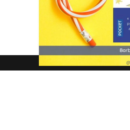
par
Barbara Reibel
|
Mar 13, 2020
|
Art & méth
Ne laissez pas votre vie se terminer avant mê
méthode 12 mars 2020 TweetezEnregistrerPartag
une erreur de considérer nos...
@