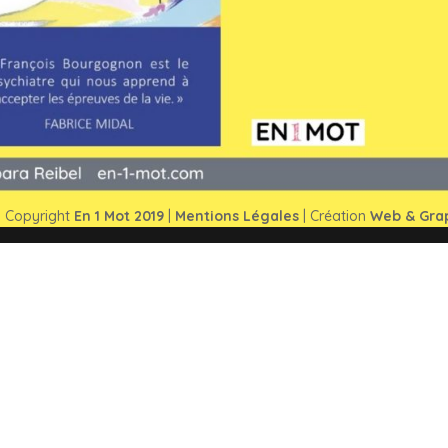
ode
,
Psycho
me de l’avoir commencée par le Dr François Bourgognon Psycho Art
ez55 Partages Temps de lecture moyen : 4 min 4 Dans notre vie, c
 Copyright
En 1 Mot 2019
|
Mentions Légales
| Création
Web & Gra