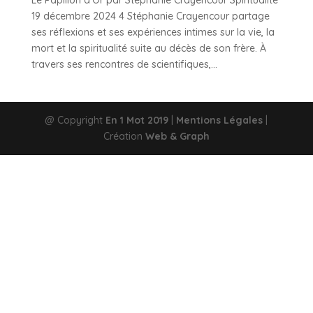
Le Papillon d’Or par Stéphanie Crayencour Spiritualité
19 décembre 2024 4 Stéphanie Crayencour partage
ses réflexions et ses expériences intimes sur la vie, la
mort et la spiritualité suite au décès de son frère. À
travers ses rencontres de scientifiques,...
@ Copyright
En 1 Mot 2019
|
Mentions Légales
|
Création
Web & Graph