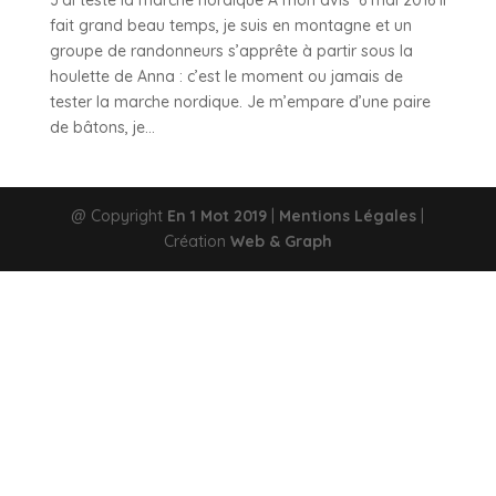
J’ai testé la marche nordique À mon avis 6 mai 2016 Il
fait grand beau temps, je suis en montagne et un
groupe de randonneurs s’apprête à partir sous la
houlette de Anna : c’est le moment ou jamais de
tester la marche nordique. Je m’empare d’une paire
de bâtons, je...
@ Copyright
En 1 Mot 2019
|
Mentions Légales
|
Création
Web & Graph