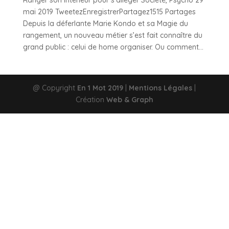
Ranger son intérieur pour s’alléger Société, Psycho 29
mai 2019 TweetezEnregistrerPartagez1515 Partages
Depuis la déferlante Marie Kondo et sa Magie du
rangement, un nouveau métier s’est fait connaître du
grand public : celui de home organiser. Ou comment...
@ Copyright
En 1 Mot 2019
|
Mentions Légales
|
Création
Web & Graph