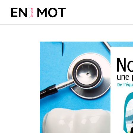
Nos dents, une porte vers
par
Barbara Reibel
|
Nov 14, 2013
|
Art & métho