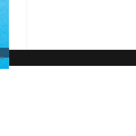
 lien
ph