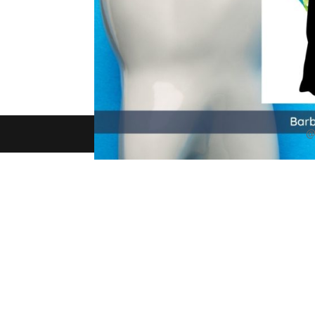
Nos dents, une porte vers la santépar Michel
lecture : 7 min 4 Ce livre sur les dents est une 
entre la bouche et le reste du...
@