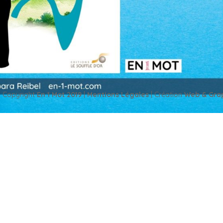
 Montaud Santé, Psycho 14 novembre 2013 [social_warfare] Temps de
plongée dans la dentosophie, une thérapeutique dentaire qui établit le
 Copyright
En 1 Mot 2019
|
Mentions Légales
| Création
Web & Gra