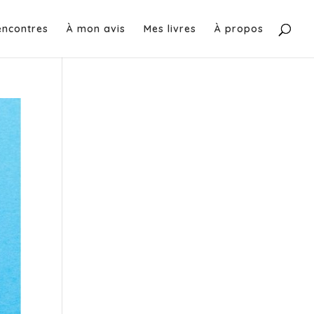
encontres
À mon avis
Mes livres
À propos