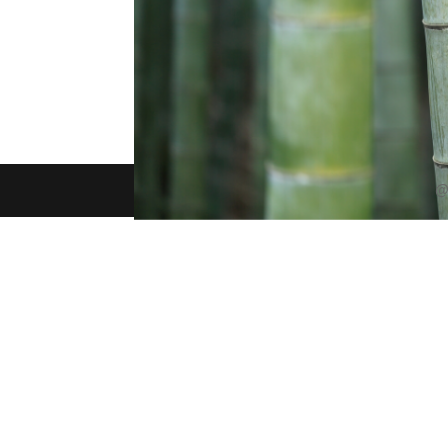
Bonnes résolutions sans stress Psycho, Coachi
bonnes résolutions sur 10 prises en début d’ann
que faut-il faire pour pour...
@