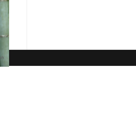
oi 9
fin,
ph