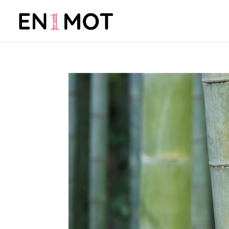
Bonnes résolutions sans s
par
Barbara Reibel
|
Jan 20, 2017
|
À mon avis