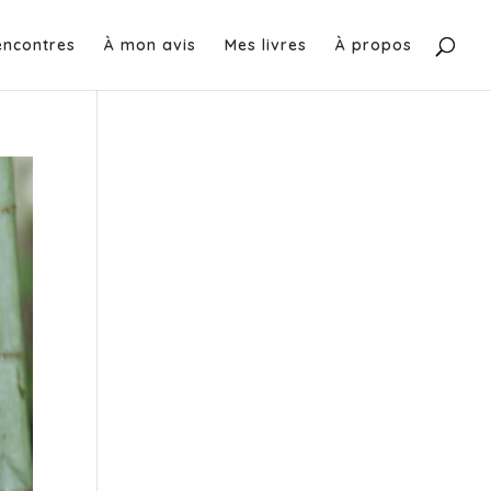
encontres
À mon avis
Mes livres
À propos