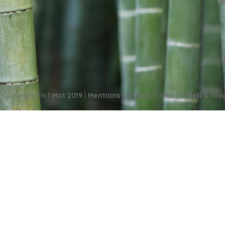
ng 20 janvier 2017 TweetezEnregistrerPartagez2727 Partages Pourqu
ée échouent-elles ? Et pourquoi est-ce nocif pour notre cerveau ? En
 Copyright
En 1 Mot 2019
|
Mentions Légales
| Création
Web & Gra