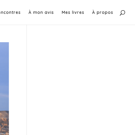
encontres
À mon avis
Mes livres
À propos