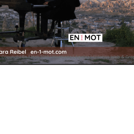
on avis 30 mai 2016 Marc Vella parcourt le monde avec son piano à
 passer par les mots, pour visiter la musique intérieure, pour
 Copyright
En 1 Mot 2019
|
Mentions Légales
| Création
Web & Gra