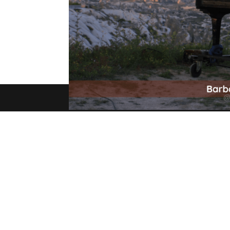
Insolite : Marc Vella et son piano nomade À m
queue pour transmettre un message d’amour sans
s’éveiller à soi et à l’autre. Et ça fait 30...
@