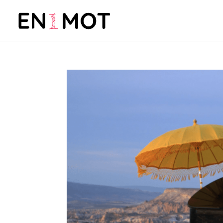
Insolite : Marc Vella et s
par
Barbara Reibel
|
Mai 30, 2016
|
À mon avis