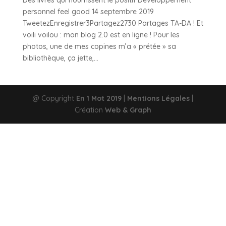
Des livres qui nourrissent le positif Développement
personnel feel good 14 septembre 2019
TweetezEnregistrer3Partagez2730 Partages TA-DA ! Et
voili voilou : mon blog 2.0 est en ligne ! Pour les
photos, une de mes copines m’a « prétée » sa
bibliothèque, ça jette,...
@ Copyright
En 1 Mot 2019
|
Mentions Légales
|
Création
Web & Graph