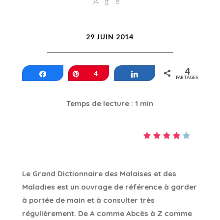
Age
29 JUIN 2014
4
Partagez
Épinglez
4
Partagez
PARTAGES
Temps de lecture : 1 min
Le Grand Dictionnaire des Malaises et des
Maladies est un ouvrage de référence à garder
à portée de main et à consulter très
régulièrement. De A comme Abcès à Z comme