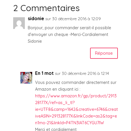
2 Commentaires
sidonie
sur 30 décembre 2016 à 12:09
Bonjour, pour commander serait-il possible
d’envoyer un cheque -Merci-Cordialement
Sidonie
Réponse
En 1 mot
sur 30 décembre 2016 à 12:14
Vous pouvez commander directement sur
Amazon en cliquant ici :
https://www.amazon.fr/gp/product/2913
28177X/ref=as_li_tl?
ie=UTF8&camp=1642&creative=6746&creat
iveASIN=291328177X&linkCode=as2&tag=e
n1mo-21&linkId=P4TN3IAT6CYGU7IW
Merci et cordialement