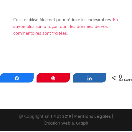
Ce site utilise Akismet pour réduire les indésirables.
En
savoir plus sur la façon dont les données de vos
commentaires sont traitées
.
0
Partagez
Épinglez
Partagez
PARTAGE
@ Copyright
En 1 Mot 2019
|
Mentions Légales
|
Création
Web & Graph