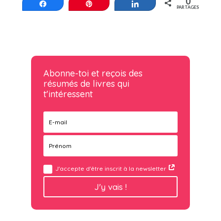
0
Partagez
Épinglez
Partagez
PARTAGES
Abonne-toi et reçois des
résumés de livres qui
t'intéressent
J'accepte d'être inscrit à la newsletter
J'y vais !